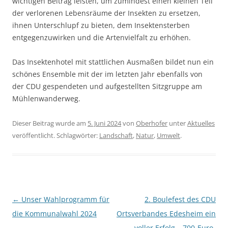
wichtigen Beitrag leisten, um zumindest einen kleinen Teil
der verlorenen Lebensräume der Insekten zu ersetzen,
ihnen Unterschlupf zu bieten, dem Insektensterben
entgegenzuwirken und die Artenvielfalt zu erhöhen.
Das Insektenhotel mit stattlichen Ausmaßen bildet nun ein
schönes Ensemble mit der im letzten Jahr ebenfalls von
der CDU gespendeten und aufgestellten Sitzgruppe am
Mühlenwanderweg.
Dieser Beitrag wurde am
5. Juni 2024
von
Oberhofer
unter
Aktuelles
veröffentlicht. Schlagwörter:
Landschaft
,
Natur
,
Umwelt
.
Beitragsnavigation
←
Unser Wahlprogramm für
2. Boulefest des CDU
die Kommunalwahl 2024
Ortsverbandes Edesheim ein
voller Erfolg – 700-Euro-