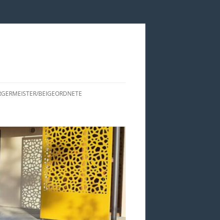
GERMEISTER/BEIGEORDNETE
ISTORIE DER CDU
RTSBÜRGERMEISTER UND
EIGEORDNETEN VON EDESHEIM