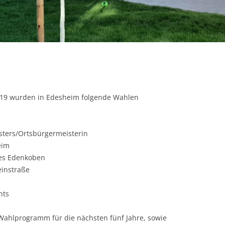
ERGEBNISSE DER
KOMMUNALWAHL 2019
UNSER WAHLPROGRAMM FÜR DIE
KOMMUNALWAHL 2014
WAHLPERIODE 2024 – 2029
19 wurden in Edesheim folgende Wahlen
sters/Ortsbürgermeisterin
eim
es Edenkoben
einstraße
nts
ahlprogramm für die nächsten fünf Jahre, sowie