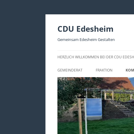
CDU Edesheim
Gemeinsam Edesheim Gestalten
HERZLICH WILLKOMMEN BEI DER CDU EDES
GEMEINDERAT
FRAKTION
KOM
AKTUELLE FRAKTIONS
KO
ANTRÄGE
KO
KO