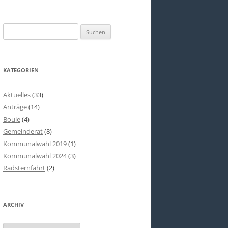
Suchen
nach:
KATEGORIEN
Aktuelles
(33)
Anträge
(14)
Boule
(4)
Gemeinderat
(8)
Kommunalwahl 2019
(1)
Kommunalwahl 2024
(3)
Radsternfahrt
(2)
ARCHIV
Archiv