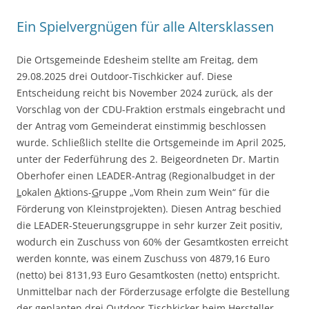
Ein Spielvergnügen für alle Altersklassen
Die Ortsgemeinde Edesheim stellte am Freitag, dem
29.08.2025 drei Outdoor-Tischkicker auf. Diese
Entscheidung reicht bis November 2024 zurück, als der
Vorschlag von der CDU-Fraktion erstmals eingebracht und
der Antrag vom Gemeinderat einstimmig beschlossen
wurde. Schließlich stellte die Ortsgemeinde im April 2025,
unter der Federführung des 2. Beigeordneten Dr. Martin
Oberhofer einen LEADER-Antrag (Regionalbudget in der
L
okalen
A
ktions-
G
ruppe „Vom Rhein zum Wein“ für die
Förderung von Kleinstprojekten). Diesen Antrag beschied
die LEADER-Steuerungsgruppe in sehr kurzer Zeit positiv,
wodurch ein Zuschuss von 60% der Gesamtkosten erreicht
werden konnte, was einem Zuschuss von 4879,16 Euro
(netto) bei 8131,93 Euro Gesamtkosten (netto) entspricht.
Unmittelbar nach der Förderzusage erfolgte die Bestellung
der geplanten drei Outdoor-Tischkicker beim Hersteller.