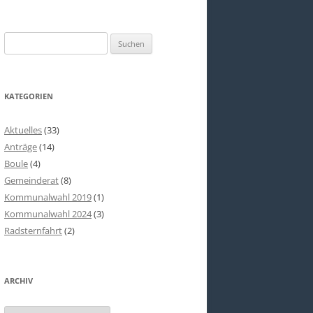
Suchen
nach:
KATEGORIEN
Aktuelles
(33)
Anträge
(14)
Boule
(4)
Gemeinderat
(8)
Kommunalwahl 2019
(1)
Kommunalwahl 2024
(3)
Radsternfahrt
(2)
ARCHIV
Archiv