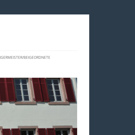
GERMEISTER/BEIGEORDNETE
ISTORIE DER CDU
RTSBÜRGERMEISTER UND
EIGEORDNETEN VON EDESHEIM