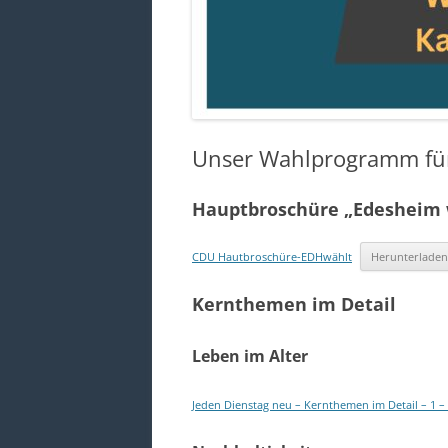
Unser Wahlprogramm für
Hauptbroschüre „Edesheim 
CDU Hautbroschüre-EDHwählt
Herunterlade
Kernthemen im Detail
Leben im Alter
Jeden Dienstag neu – Kernthemen im Detail – 1 –