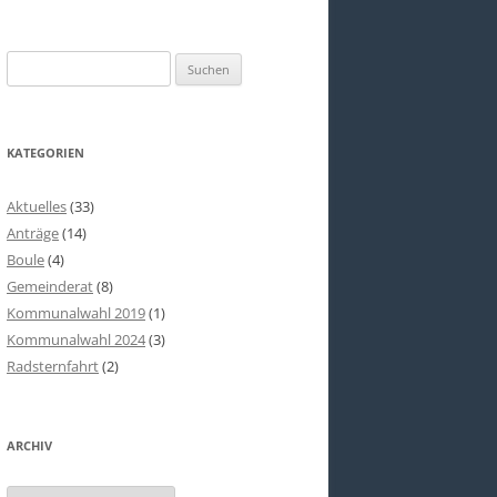
Suchen
nach:
KATEGORIEN
Aktuelles
(33)
Anträge
(14)
Boule
(4)
Gemeinderat
(8)
Kommunalwahl 2019
(1)
Kommunalwahl 2024
(3)
Radsternfahrt
(2)
ARCHIV
Archiv