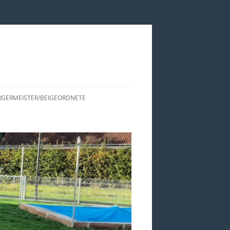
GERMEISTER/BEIGEORDNETE
ISTORIE DER CDU
RTSBÜRGERMEISTER UND
EIGEORDNETEN VON EDESHEIM