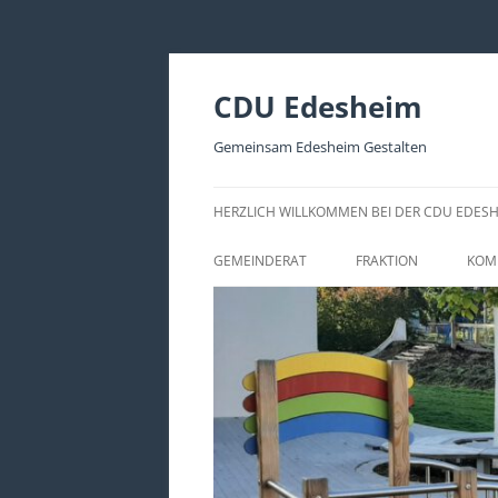
CDU Edesheim
Gemeinsam Edesheim Gestalten
HERZLICH WILLKOMMEN BEI DER CDU EDES
GEMEINDERAT
FRAKTION
KOM
AKTUELLE FRAKTIONS
KO
ANTRÄGE
KO
KO