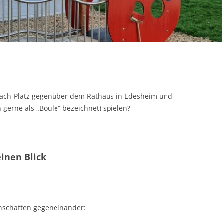
ERGEBNISSE DER
KOMMUNALWAHL 2019
UNSER WAHLPROGRAMM FÜR DIE
KOMMUNALWAHL 2014
WAHLPERIODE 2024 – 2029
bach-Platz gegenüber dem Rathaus in Edesheim und
 gerne als „Boule“ bezeichnet) spielen?
einen Blick
nnschaften gegeneinander: